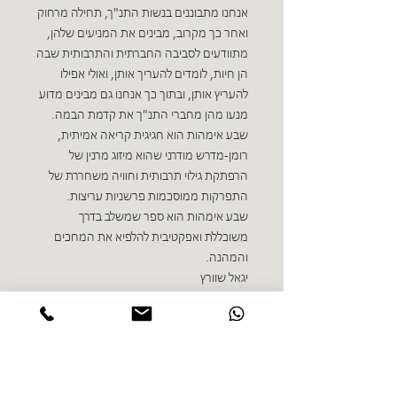
אנחנו מתבוננים בנשות התנ"ך, תחילה מרחוק
ואחר כך מקרוב, מבינים את המניעים שלהן,
מתוודעים לסביבה החברתית והתרבותית שבה
הן חיות, לומדים להעריך אותן, ואולי אפילו
להעריץ אותן, ובתוך כך אנחנו גם מבינים מדוע
מנעו מהן מחברי התנ"ך את קדמת הבמה.
שבע אימהות הוא חגיגית קריאה אמיתית,
רומן-מדרש מודרני שהוא מיזוג מרנין של
הרפתקת גילוי תרבותית וחוויה משחררת של
התפרקות ממוסכמות פרשניות עריצות.
שבע אימהות הוא ספר שמשלב בדרך
משוכללת ואפקטיבית להלפיא את המחכים
והמהנה.
יגאל שוורץ
ספרים נוספים בז'אנר