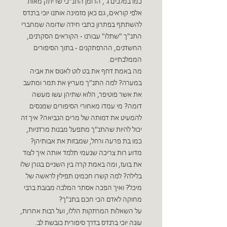
כמו במלכים ג´, הרומן התנ"כי שריתק מאות
אלפי קוראים, גם כאן מזמינה אותנו יוכי ברנדס
להשתתף בפתרון כתבי חידה שדומה שמחברי
התנ"ך "שתלו" עבורנו - הקוראים הסקרנים,
החשדנים, ההרפתקנים - בתוך הסיפורים
הממלכתיים.
מה באמת דחף את בט לוט לאנוס את אביה
במערה? למה התנ"ך מעריץ את תמר ומתעב
את אשר פוטיפר, הלוא שתיהן עשו מעשה
דומה? מי עמדו מאחורי הסיפורים שמנסים
להמעיט את דמותה של מרים הנביאה? איך זה
יכול להיות שהתנ"ך מתפעל מבנות מרדניות,
כמו בת פרעה ורחל, שמבזות את אבותיהן?
מדוע רות צריכה שנעמי תלמד אותה איך לצוד
את בועז, ומה באמת קרה בין השניים בגורן שלו
בלילה? למה קשרו חכמינו תפילין לראשה של
מיכל? ואיך הפכה אסתר המלכה מבובת ברבי
מחוקה לאדם הכי חכם בתנ"ך?
על השאלות המרתקות הללו, ועל רבות אחרות,
עונה יוכי ברנדס בדרך סיפורית כובשת לב.