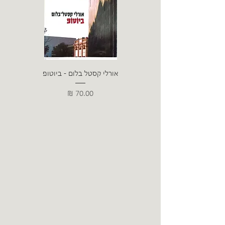
אורלי קסטל בלום - ביוטופ
דייו
מחיר