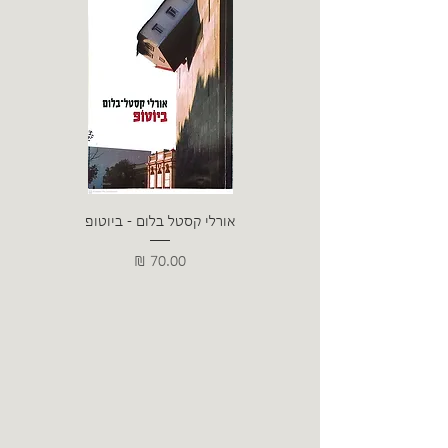
אורלי קסטל בלום - ביוטופ
דייו
מחיר