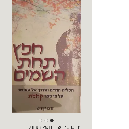
יורם קירש - חפץ תחת