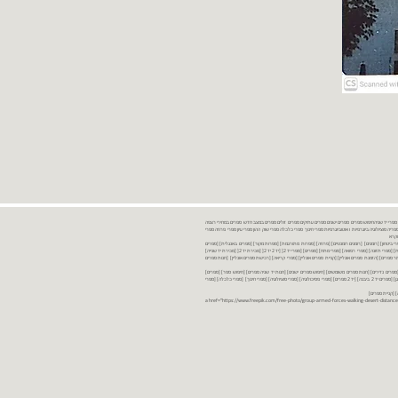
נות ספרים יד שניה ספרים משומשים ספרים חדשים ספרים יד 2 מכירת ספרים יד שניה ספרי יד שניהחיפוש ספרים ספרים ישנים ספרים עתיקים ספרים זולים ספרים במצב חדש ספרים במחירי רצפה
רים במבצע ספרים יד 2 ברמת גן ספרים יד 2 ביבנה יד 2 ספרים ספרי פסיכולוגיה ספריה סוציולוגיה ביוגרפיות ו אוטוביוגרפיות ספרי חינוך ספרי כלכלה ספרי שוק ההון ספרי עיון ספרי פרוזה ספרי
מקרא
ספרי ביטחון] [רומנים] [רומנים רומנטיים] [פרוזה] [ספרות מתורגמת] [ספרות מקור] [ספרים באנגלית] [ספרים
חדשים מהחנות] [ספרים מומלצים] [ספרי בישול] [ספרי עידן חדש] [ספרי עסקים] [ספרי מורשת] [מחזות] [ספרי שירה] [ספרי בריאות] [ספרי תזונה] [ספרי רפואה] [ספרי מתח] [ספרים] [ספרי יד 2[ [יד 2 יד 2[ [מכירת יד 2[ [מכירת יד שנייה]
 [ספרים יד 2[ [ספר] [ספרים יד 2[ [הזמנת ספרים] [יד 2 ספרים] [ספרים בזול] [אתר ספרים] [הזמנת ספרים אונליין] [קניית ספרים אונליין] [ספרי קריאה] [רכישת ספרים אונליין] [חנות ספרים
[ספרים נדירים] [חנות ספרים משומשים] [חיפוש ספרים ישנים] [חנות יד שניה ספרים] [חיפוש ספר] [ספרים]
[חנות ספרים זולים] [ספרים חדשים] [ספרים במחירי רצפה] [ספרים במשלוח חינם] [ספרים במשלוח עד הבית] [ספרים יד 2 ברמת גן] [ספרים יד 2 ביבנה] [יד 2 ספרים] [ספרי פסיכולוגיה] [ספרי סוציולוגיה] [ספרי חינוך] [ספרי כלכלה] [ספרי
 [קניית ספרים]
<a href="https://www.freepik.com/free-photo/group-armed-forces-walking-desert-distance-is