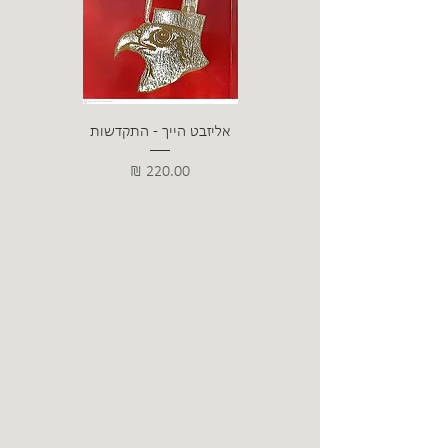
אליזבט הייך - התקדשות
הרב ש. 
מחיר