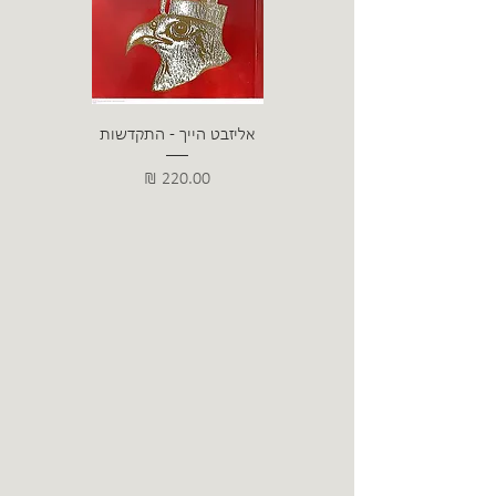
אליזבט הייך - התקדשות
הרב ש. 
מחיר