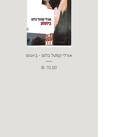
אורלי קסטל בלום - ביוטופ
דייו
מחיר