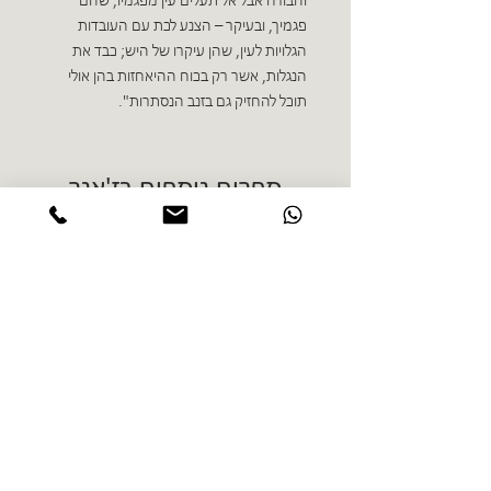
והבורח אבל אל תעלים עין מפגמיו, שהם
פגמיך, ובעיקר – הצנע לכת עם העובדות
הגלויות לעין, שהן עיקרו של היש; כבד את
הנגלות, אשר רק בכוח ההיאחזות בהן אולי
תוכל להחזיק גם בזנב הנסתרות".
ספרים נוספים בז'אנר