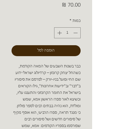
מחיר
כמות
*
הוספה לסל
כבר בשנות השבעים של המאה הקודמת,
כשהחל יצחק קרונזון – קרדיולוג ישראלי ידוע
שם החי ופועל בניו-יורק – לפרסם את סיפוריו
ב"דבר" וב"ידיעות אחרונות", גילו הקוראים
בישראל את החומר הקרונזוני והתענגו עליו,
וכשיצא לאור ספרו הראשון אמא, שמש
ומולדת, הוא נהיה בבתים רבים לספר פולחן.
כי מנגד תראה, ספרו הרביעי, הוא אוסף מקיף
של סיפורים חדשים ושל סיפורים רבים
שפורסמו בספריו הקודמים: אמא, שמש