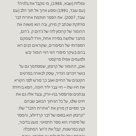
ומולדת (שבא, 1985), מי מקבל את בלגיה?
(עם עובד, 1991) ומסע ארוך אל תוך הלב (עם
עובד, 2007). את הספר חותמת אחרית דבר
מרתקת שכתב דן מירון, ובה הוא משווה את
ההומור של קרונזון לזה של ג'רום ק. ג'רום,
מחבר שלושה בסירה אחת, ויורד לעומקם
הספרותי של הסיפורים, שקוראים רבים ראו
בהם בעיקר סיפורי הווי רוויי הומור יבש
ולפעמים אפילו סרקסטי.
ואכן, ההומור של קרונזון, שמסתמך גם על
כושר זיכרונו הנדיר, עוסק לכאורה בפרטים
הקטנים של החיים ואגב כך פורש לפני הקורא
את חייו שלו – חיי צבר יליד חיפה, רופא ביחידת
צנחנים ופרופסור בניו-יורק, ובצד אלה גם את
חיינו שלנו, על כל הגיחוך הכואב שבהם.
וכך מסיים דן מירון את "אחרית הדבר" שלו:
"קרונזון הוא בסופו של דבר קרדיולוג, והמסר
של סיפוריו הוא מסר תרפויטי: מעט בדיבור,
קצץ בפרשנות, קבל את ה'יש' המתכלה