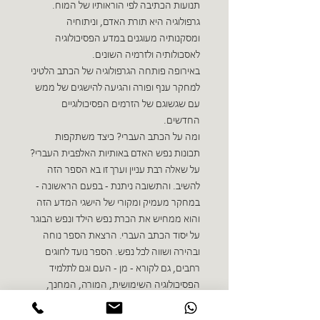
תנועות הכתיבה לפי הוראותיו של המוח.
גרפולוגיה היא תורת האדם, וניתוחיה
ומסקנותיה מעוגנים במדע הפסיכולוגיה
לאסכולותיה ולזרמיה השונים.
באירופה פותחה הגרפולוגיה של הכתב הלטיני
למחקר ענף ופורה והגיעה להישגים של ממש
עם שגשוגם של הזרמים הפסיכולוגיים
החדשים.
ומה על הכתב העברי? כיצד משתקפות
תכונות נפש האדם באותיות האלפבית העברי?
על שאלה רבת עניין וערך זו בא הספר הזה
להשיב. והתשובה ניתנת - בפעם הראשונה -
במחקר מעמיק ומקורי של הישגי המדע הזה
והוא ממחיש את הכרת נפש הילד ונפש הבוגר
על יסוד הכתב העברי. הרצאת הספר נוחה
ובהירה ושווה לכל נפש. הספר נועד לחוגים
רחבים, גם לקורא - מן - העם וגם לתלמיד
הפסיכולוגיה השימושית, המורה, המחנך,
הטסטולוג.