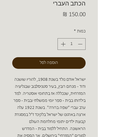
הכתב העברי
מחיר
כמות
*
הוספה לסל
ישראל אודם נולד בשנת 1908, להוריו שושנה
ודוד - מנחם רובין, בעיר סטניסלבוב שבגליציה
המזרחית, שנכללה אז בתחומי אוסטריה. למד
בילדותו בבית - ספר יומי ממשלתי ובבית - ספר
ערב עברי "שפה ברורה". בשנת 1922 עלה
ארצה בארגונו של ישראל בלקינד ז"ל במסגרת
קבוצת ילדים יתומי מחלחמת העולם
הראשונה. התחיל ללמוד בבית - המדרש
למורים "המזרחי" בירושלים, אך הפסיק את