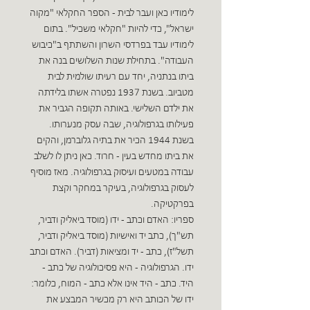
לימודיו כאן ועבר לבית - הספר החקלאי "מקוה
ישראל", כדי להיות "חקלאי משכיל". בתום
לימודיו עבד בפרדסי השרון והשתתף ב"כיבוש
העבודה". בתחילת שנות השלושים בנה את
ביתו בנתניה, יחד עם רעיתו שולמית לבית
מטביוב. בשנת 1937 נפטרה אשתו בלידתה
את ילדם השלישי. באותה תקופה הגביר את
פעילותו בגרפולוגיה, שבה עסק מנערותו.
בשנת 1944 הכיר את בתיה גלוברמן, והקים
את ביתו מחדש בעין - חרוד. כאן ניתן לו לשלב
עבודה במטעים ועיסוק בגרפולוגיה. מאז מוסיף
לעסוק בגרפולוגיה, בעיקר במחקר וקצת
בפרקטיקה.
ספריו: האדם וכתב - ידו (מוסד ביאליק ודביר,
תש"ך), כתב יד ואישיות (מוסד ביאליק ודביר,
תשל"ז), כתב - יד ומציאות (דביר). האדם וכתב
ידו. הגרפולוגיה - היא פסיכולוגיה של כתב -
היד. כתב - היד אינו אלא כתב - המוח, כלומר:
ידו של הכותב היא רק מכשיר המבצע את