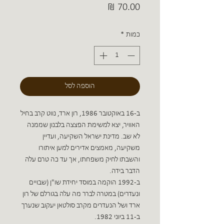
מחיר
כמות
*
הוספה לסל
ב-16 באוקטובר 1986, רון ארד, נווט קרב בחיל
האוויר, יצא למשימת הפצצה בלבנון שממנה
לא שב. מדינת ישראל השקיעה, ועדיין
משקיעה, מאמצים אדירים למען איתורו
והשבתו לחיק משפחתו, אך עד כה טרם עלה
הדבר בידה.
ב-1992 הוקמה במוסד יחידת שו"ן (שבויים
ונעדרים) במטרה לברר מה עלה בגורלם של רון
ארד ושל הנעדרים מקרב סולטאן יעקוב שנערך
ב-11 ביוני 1982.