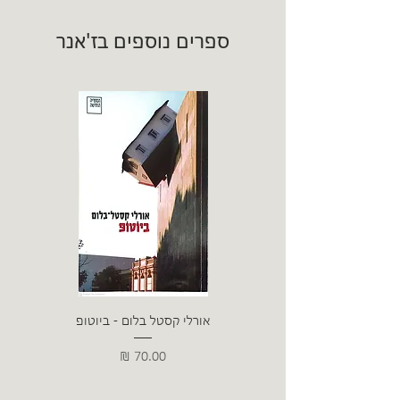
ספרים נוספים בז'אנר
אורלי קסטל בלום - ביוטופ
דייו
מחיר