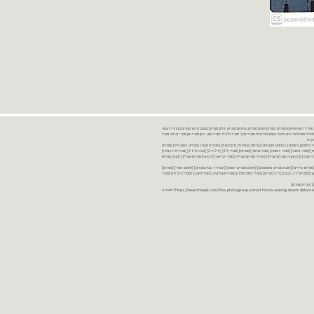
נות ספרים יד שניה ספרים משומשים ספרים חדשים ספרים יד 2 מכירת ספרים יד שניה ספרי יד שניהחיפוש ספרים ספרים ישנים ספרים עתיקים ספרים זולים ספרים במצב חדש ספרים במחירי רצפה
רים במבצע ספרים יד 2 ברמת גן ספרים יד 2 ביבנה יד 2 ספרים ספרי פסיכולוגיה ספריה סוציולוגיה ביוגרפיות ו אוטוביוגרפיות ספרי חינוך ספרי כלכלה ספרי שוק ההון ספרי עיון ספרי פרוזה ספרי
מקרא
ספרי ביטחון] [רומנים] [רומנים רומנטיים] [פרוזה] [ספרות מתורגמת] [ספרות מקור] [ספרים באנגלית] [ספרים
חדשים מהחנות] [ספרים מומלצים] [ספרי בישול] [ספרי עידן חדש] [ספרי עסקים] [ספרי מורשת] [מחזות] [ספרי שירה] [ספרי בריאות] [ספרי תזונה] [ספרי רפואה] [ספרי מתח] [ספרים] [ספרי יד 2[ [יד 2 יד 2[ [מכירת יד 2[ [מכירת יד שנייה]
 [ספרים יד 2[ [ספר] [ספרים יד 2[ [הזמנת ספרים] [יד 2 ספרים] [ספרים בזול] [אתר ספרים] [הזמנת ספרים אונליין] [קניית ספרים אונליין] [ספרי קריאה] [רכישת ספרים אונליין] [חנות ספרים
[ספרים נדירים] [חנות ספרים משומשים] [חיפוש ספרים ישנים] [חנות יד שניה ספרים] [חיפוש ספר] [ספרים]
[חנות ספרים זולים] [ספרים חדשים] [ספרים במחירי רצפה] [ספרים במשלוח חינם] [ספרים במשלוח עד הבית] [ספרים יד 2 ברמת גן] [ספרים יד 2 ביבנה] [יד 2 ספרים] [ספרי פסיכולוגיה] [ספרי סוציולוגיה] [ספרי חינוך] [ספרי כלכלה] [ספרי
 [קניית ספרים]
<a href="https://www.freepik.com/free-photo/group-armed-forces-walking-desert-distance-is