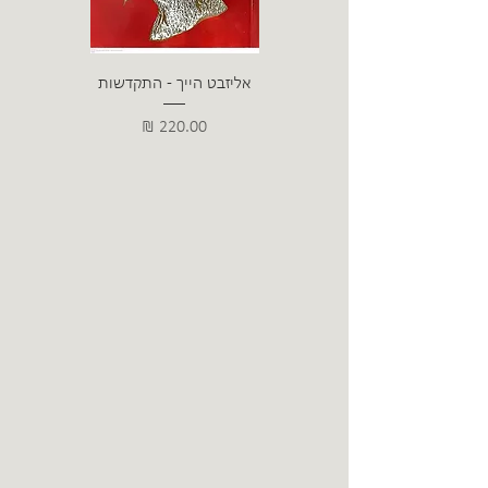
אליזבט הייך - התקדשות
הרב ש. 
מחיר