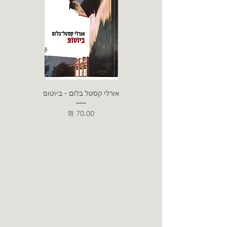
אורלי קסטל בלום - ביוטופ
דייו
מחיר