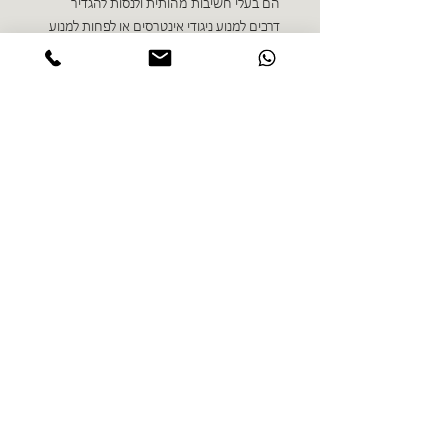
הם בעלי חשיבות מהותית ולנסות להגדיר
דרכים למנוע ניגודי אינטרסים או לפחות למנוע
נייר עמדה לדיון ברשות ניירות ערך‮, ‬1975 ‮"‬אם
יפעל ברמה מקצועית טובה‮, ‬תוך שמירת כללי
אתיקה סבירים‮, ‬יוכל ייעוץ השקעות לתרום
לשיפור רמתו של שוק ניירות הערך בארץ‮.
‬במצב הקיים‮ ‬היום לא כל הפעילות של יועצי
ההשקעות מהווה תרומה חיובית כזו‮, ‬נוסף על
ככך שיש בה לעתים קרובות סיכון בלתי סביר
שלכספי המשקיעים‮."‬ רישוי יועצי השקעות
והסדרת מעמדם‮ 2891
ספרים נוספים בז'אנר