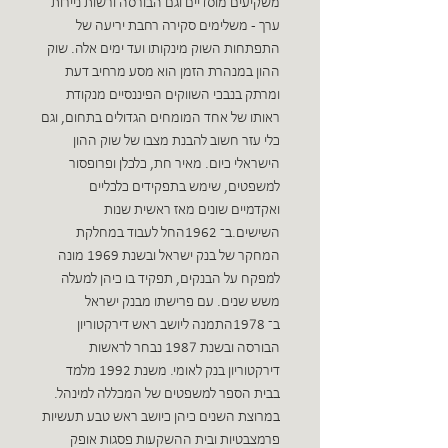
‬משקיעים‮ ‬מוסדיים וגם הבורסה ורשות ניירות
ערך‮ - ‬משלימים סקירה רחבת יריעה של
התפתחות השוק מינקותו ועד ימים אלה‮.‬ שוק
ההון במנהרת הזמן‮ ‬הוא מסע מרחיב דעת
ומרתק בנבכי השווקים הפיננסיים מנקודת
ראותו של אחד המומחים הגדולים בתחום‮, ‬וגם
כלי עזר חשוב להבנת מצבו של שוק ההון
הישראלי כיום‮.‬ מאיר חת‮, ‬כלכלן ופרופסור
למשפטים‮, ‬שימש בתפקידים כלכליים
ואקדמיים שונים מאז ראשית שנות
השישים.ב־1962‮ ‬החל לעבוד במחלקת
המחקר של בנק ישראל ובשנת‮ ‬1969‮ ‬מונה
למפקח על הבנקים‮, ‬תפקיד בו כיהן למעלה
משש שנים‮. ‬עם פרישתו מבנק ישראל
ב־1978‮ ‬התמנה ליושב ראש דירקטוריון
הבורסה ובשנת‮ ‬1987‮ ‬נבחר לראשות
דירקטוריון בנק לאומי‮. ‬משנת‮ ‬1992‮ ‬מלמד
בבית הספר למשפטים של המכללה למינהל‮.
‬במרוצת השנים כיהן כיושב ראש טבע תעשיות
פרמצבטיות ובית ההשקעות פסגות אופק