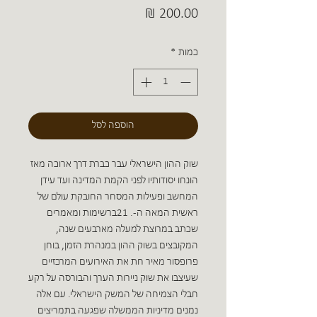
מחיר
כמות
*
הוספה לסל
שוק ההון הישראלי עבר כברת דרך ארוכה מאז
הונחו יסודותיו לפני הקמת המדינה ועד עידן
המחשב ופעילות המסחר החובקת עולם של
ראשית המאה ה-21‮. ‬ברשימות ומאמרים
שכתב במרוצת למעלה מארבעים שנה‮,
‬המקובצים בשוק ההון במנהרת הזמן‮, ‬בוחן
פרופסור‮ ‬מאיר חת‮ ‬את האירועים המרכזיים
שעיצבו את שוק ניירות הערך והבורסה על רקע
חבלי הצמיחה של המשק הישראלי‮. ‬עם אלה
נמנים מדיניות הממשלה שפגעה בתמריצים