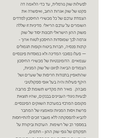
לפעילות שוק נורמלית‮, ‬עד כדי הלאמה דה
פקטו של שוק אגרות החוב‮, ‬ואיפשרה את
הצמדת ערכם של כל מכשירי החיסכון למדדים
השומרים על‮ ‬ערכם הריאלי‮. ‬מדיניות זו שללה
משוק ההון הישראלי תכונות יסוד של שוק
וגרמה לכך שמוסדות החיסכון לטווח ארוך‮ -
— ‬פעלו כסוכני המדינה ולא כמוסדות פיננסיים
עצמאיים‮. ‬הדומיננטיות של מכשירי החיסכון
הצמודים הביאה לניוונו של שוק‮ ‬המניות‮,
‬שהתאפיין בתנודות חריפות של שערים ושל
היקף פעילות והיה בעל אופי ספקולטיבי
מובהק‮. ‬ מאיר חת‮ ‬מקדיש תשומת לב מרובה
לבעיות ניגודי העניינים בבנקים‮, ‬שהיו תוצאת
מקומם המרכזי במערכת השווקים הפיננסיים‮.
‬פרשת ויסות המניות ומאמציו‮ ‬של המחבר
להביא להפסקתה ללא משבר זוכים להתייחסות
במספר רב של רשימות‮. ‬הערכות וביקורת על
תפקודם של גופי שוק ההון‮ - ‬חתמים‮,