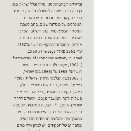
וכדירקטור בחברות סנו‮, ‬מגדל וכלל ישראל‮. ‬כמו
כן היה חבר במועצה להשכלה גבוהה‮, ‬בוועדת
ברק לחקיקת חוק חברות חדש ובגופים
המנהלים של מוסדות שונים‮, ‬בהם לשכת
המסחר הבינלאומית‮, ‬קרן ירושלים והמרכז
לערכים בעסקים‮.‬ מאיר חת‮ ‬פירסם ספרים
אחדים‮: ‬המוסדות הבנקאיים בישראל‮ : ‬1950‮
‬עד‮ ‬1961‮ (‬פאלק‮, ‬1963‮), ‬The Legal
framework of Economic Activity in Israel‮
(‬Praeger‮, ‬1967‮), ‬זרמי הכספים במשק
הישראלי‮ ‬1959‮ ‬עד‮ ‬1966‮ (‬בנק ישראל‮,
‬1968‮), ‬מבוא לכלכלה גרסה ישראלית‮, (‬מוסד
ביאליק‮, ‬1989‮), ‬הבנקאות בישראל‮ - ‬חלק
ראשון‮: ‬סקירה היסטורית‮, ‬חלק שני‮: ‬מאפייני
פעילות ולקחי המשברים‮ (‬מכון ירושלים לחקר
ישראל‮, ‬1994‮). ‬ ‮"...‬הבעיה המרכזית הטעונה
טיפול היא מכלול ניגודי האינטרסים הקיימים
במערך שבו ממלאים המוסדות הבנקאיים
מספר רב של תפקידים‮. ‬יש לבחון‮ ‬אלה מהם