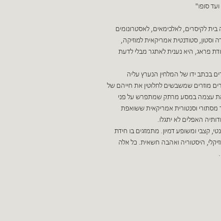
עד סופו"
 בית לקיסרים, לאלכימאים, לאסטרונומים
 וסטון, סטודנטית אמריקאית למוזיקה,
ודת פראג, היא נענית לאתגר מבלי לדעת
ם בכתב ידו של המלחין הנערץ עליה
ם מוזרים שמשבשים לחלוטין את חייהם של
צאת עצמה במסע מרתק שמתפרש על פני
מד מסתורי וסנטורית אמריקאית ששואפת
ותיה האפלים לא יתגלו.
י, קצבי ומשופע דמיון. מתמזגים בו חידת
זיקלי, היסטוריה ואהבה חשאית. כל אלה