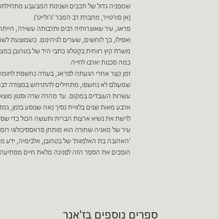
שמפניה גדול של תככים ושנינות המבעבע מתחילתו ו
(אן פורטייר, מחברת רב המכר 'ג'ולייט')
פראג, עיר שאוצרותיה רבים ותרבותה עשירה, הייתה
ואפילו, כך לוחשים, שערים לגיהינום. כשמוצעת לשרה
משרת קיץ רווחית בקֶטלוג כתבי היד של בטהובן במצ
כמה סכנות יארבו לחייה.
זמן קצר אחרי הגעתה לפראג, בעודה נחשפת לחומרי
שמעולם לא נחשפו, מתחילים להתרחש במצודה דברי
עשרות העובדים במקום. עד מהרה שרה וסטון מו
ארבע מאות שנים בלוויית נסיך נאה שנוסע בזמן, ג
לרשת את נשיא ארצות הברית ותעשה הכול כדי שסוד
עיר של מאגיה שחורה הוא מותחן פראפסיכולוגי רומנט
'האהובה בת האלמוות' של בטהובן, אלכימיה, ידע מו
הופכים את הספר הזה לפנינה מלאת חיים מפתיעה.
ספרים נוספים בז'אנר