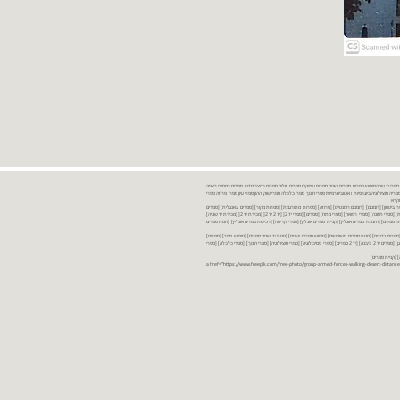
נות ספרים יד שניה ספרים משומשים ספרים חדשים ספרים יד 2 מכירת ספרים יד שניה ספרי יד שניהחיפוש ספרים ספרים ישנים ספרים עתיקים ספרים זולים ספרים במצב חדש ספרים במחירי רצפה
רים במבצע ספרים יד 2 ברמת גן ספרים יד 2 ביבנה יד 2 ספרים ספרי פסיכולוגיה ספריה סוציולוגיה ביוגרפיות ו אוטוביוגרפיות ספרי חינוך ספרי כלכלה ספרי שוק ההון ספרי עיון ספרי פרוזה ספרי
מקרא
ספרי ביטחון] [רומנים] [רומנים רומנטיים] [פרוזה] [ספרות מתורגמת] [ספרות מקור] [ספרים באנגלית] [ספרים
חדשים מהחנות] [ספרים מומלצים] [ספרי בישול] [ספרי עידן חדש] [ספרי עסקים] [ספרי מורשת] [מחזות] [ספרי שירה] [ספרי בריאות] [ספרי תזונה] [ספרי רפואה] [ספרי מתח] [ספרים] [ספרי יד 2[ [יד 2 יד 2[ [מכירת יד 2[ [מכירת יד שנייה]
 [ספרים יד 2[ [ספר] [ספרים יד 2[ [הזמנת ספרים] [יד 2 ספרים] [ספרים בזול] [אתר ספרים] [הזמנת ספרים אונליין] [קניית ספרים אונליין] [ספרי קריאה] [רכישת ספרים אונליין] [חנות ספרים
[ספרים נדירים] [חנות ספרים משומשים] [חיפוש ספרים ישנים] [חנות יד שניה ספרים] [חיפוש ספר] [ספרים]
[חנות ספרים זולים] [ספרים חדשים] [ספרים במחירי רצפה] [ספרים במשלוח חינם] [ספרים במשלוח עד הבית] [ספרים יד 2 ברמת גן] [ספרים יד 2 ביבנה] [יד 2 ספרים] [ספרי פסיכולוגיה] [ספרי סוציולוגיה] [ספרי חינוך] [ספרי כלכלה] [ספרי
 [קניית ספרים]
<a href="https://www.freepik.com/free-photo/group-armed-forces-walking-desert-distance-is