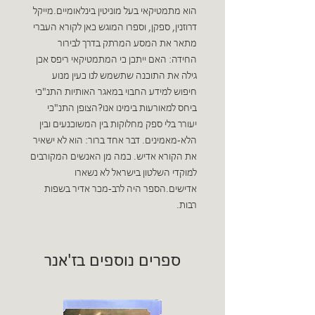
הוא מתמטיקאי בעל מוניטין בינלאומיים.מייקל
דרוזנין, ספקן, וספרו המוגש כאן לקורא העברי
מתאר את המסע המרתק בדרך לבירור
החידה: האם ייתכן כי המתמטיקאי ריפס אכן
גילה את התוכנה שתשמש לנו כעין מנוע
חיפוש למידע החבוי במאגר האותיות התנ"כי
ביחס למאורעות בימינו אנו?הצופן התנ"כי
יעורר בלי ספק מחלוקות בין המשוכנעים ובין
הלא-מאמינים. דבר אחד ברור: הוא לא ישאיר
את הקורא אדיש. כמה מן האנשים המקורבים
למוקדי השלטון בישראל לא נשארו
אדישים.הספר היה לרב-מכר אדיר בשפות
רבות.
ספרים נוספים בז'אנר