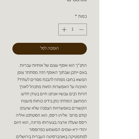
כמות
*
הוספה לסל
התנ"ך הוא אוסף עצום של אותיות עבריות.
באם ייתכן שבתוך האוסף הזה מסתתר צופן
הנושא בחובו מפתח להבנת מסרים לעתיד?
הוויכוח על האפשרות הזאת מתנהל לאורך
דורות רבים.עכשיו אנחנו חיים בעידן חדש:
המחשב המודרני נתן בידינו כוחות פיענוח
הקשורים באפשרויות הצפנה שלא שיערנו
קודם.פרופ` אליהו ריפס, הוא הסטודנט איליה
ריפס שעלה ארצה בצעירותו מריגה, הוא היום
יהודי ירא-שמים המשמש כפרופסור
למתמטיקה באוניברסיטה העברית בירושלים.