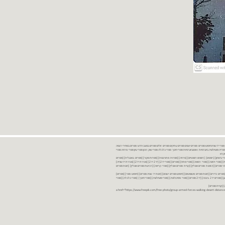
נות ספרים יד שניה ספרים משומשים ספרים חדשים ספרים יד 2 מכירת ספרים יד שניה ספרי יד שניהחיפוש ספרים ספרים ישנים ספרים עתיקים ספרים זולים ספרים במצב חדש ספרים במחירי רצפה
רים במבצע ספרים יד 2 ברמת גן ספרים יד 2 ביבנה יד 2 ספרים ספרי פסיכולוגיה ספריה סוציולוגיה ביוגרפיות ו אוטוביוגרפיות ספרי חינוך ספרי כלכלה ספרי שוק ההון ספרי עיון ספרי פרוזה ספרי
מקרא
ספרי ביטחון] [רומנים] [רומנים רומנטיים] [פרוזה] [ספרות מתורגמת] [ספרות מקור] [ספרים באנגלית] [ספרים
חדשים מהחנות] [ספרים מומלצים] [ספרי בישול] [ספרי עידן חדש] [ספרי עסקים] [ספרי מורשת] [מחזות] [ספרי שירה] [ספרי בריאות] [ספרי תזונה] [ספרי רפואה] [ספרי מתח] [ספרים] [ספרי יד 2[ [יד 2 יד 2[ [מכירת יד 2[ [מכירת יד שנייה]
 [ספרים יד 2[ [ספר] [ספרים יד 2[ [הזמנת ספרים] [יד 2 ספרים] [ספרים בזול] [אתר ספרים] [הזמנת ספרים אונליין] [קניית ספרים אונליין] [ספרי קריאה] [רכישת ספרים אונליין] [חנות ספרים
[ספרים נדירים] [חנות ספרים משומשים] [חיפוש ספרים ישנים] [חנות יד שניה ספרים] [חיפוש ספר] [ספרים]
[חנות ספרים זולים] [ספרים חדשים] [ספרים במחירי רצפה] [ספרים במשלוח חינם] [ספרים במשלוח עד הבית] [ספרים יד 2 ברמת גן] [ספרים יד 2 ביבנה] [יד 2 ספרים] [ספרי פסיכולוגיה] [ספרי סוציולוגיה] [ספרי חינוך] [ספרי כלכלה] [ספרי
 [קניית ספרים]
<a href="https://www.freepik.com/free-photo/group-armed-forces-walking-desert-distance-is