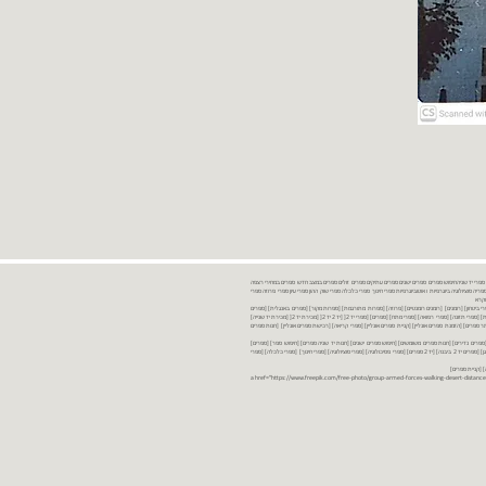
נות ספרים יד שניה ספרים משומשים ספרים חדשים ספרים יד 2 מכירת ספרים יד שניה ספרי יד שניהחיפוש ספרים ספרים ישנים ספרים עתיקים ספרים זולים ספרים במצב חדש ספרים במחירי רצפה
רים במבצע ספרים יד 2 ברמת גן ספרים יד 2 ביבנה יד 2 ספרים ספרי פסיכולוגיה ספריה סוציולוגיה ביוגרפיות ו אוטוביוגרפיות ספרי חינוך ספרי כלכלה ספרי שוק ההון ספרי עיון ספרי פרוזה ספרי
מקרא
ספרי ביטחון] [רומנים] [רומנים רומנטיים] [פרוזה] [ספרות מתורגמת] [ספרות מקור] [ספרים באנגלית] [ספרים
חדשים מהחנות] [ספרים מומלצים] [ספרי בישול] [ספרי עידן חדש] [ספרי עסקים] [ספרי מורשת] [מחזות] [ספרי שירה] [ספרי בריאות] [ספרי תזונה] [ספרי רפואה] [ספרי מתח] [ספרים] [ספרי יד 2[ [יד 2 יד 2[ [מכירת יד 2[ [מכירת יד שנייה]
 [ספרים יד 2[ [ספר] [ספרים יד 2[ [הזמנת ספרים] [יד 2 ספרים] [ספרים בזול] [אתר ספרים] [הזמנת ספרים אונליין] [קניית ספרים אונליין] [ספרי קריאה] [רכישת ספרים אונליין] [חנות ספרים
[ספרים נדירים] [חנות ספרים משומשים] [חיפוש ספרים ישנים] [חנות יד שניה ספרים] [חיפוש ספר] [ספרים]
[חנות ספרים זולים] [ספרים חדשים] [ספרים במחירי רצפה] [ספרים במשלוח חינם] [ספרים במשלוח עד הבית] [ספרים יד 2 ברמת גן] [ספרים יד 2 ביבנה] [יד 2 ספרים] [ספרי פסיכולוגיה] [ספרי סוציולוגיה] [ספרי חינוך] [ספרי כלכלה] [ספרי
 [קניית ספרים]
<a href="https://www.freepik.com/free-photo/group-armed-forces-walking-desert-distance-is