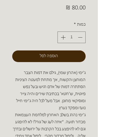
מחיר
כמות
*
הוספה לסל
ג’ימי (אהרון שמי), גילם את דמות הצבר
המוחצן והקשוח, אך מתחת למעטה הציניות
הסתתרה דמות של אדם רגיש ובעל נפש
פיוטית, ש’חטא’ בכתיבת שירים והיה צייר
ומוסיקאי מחונן. אבל מעל לכל היה ג’ימי חייל
נועז ומפקד נערץ.
ג’ימי נהרג בשלב האחרון למלחמת העצמאות
מכדור תועה. “איזה לעג של גורל! לא להיפגע
וגם לא להיפצע בכל הקרבות על ירושלים ובדרך
אליה… וליפול מכדור מקרי… ליפול אחד ויחידי