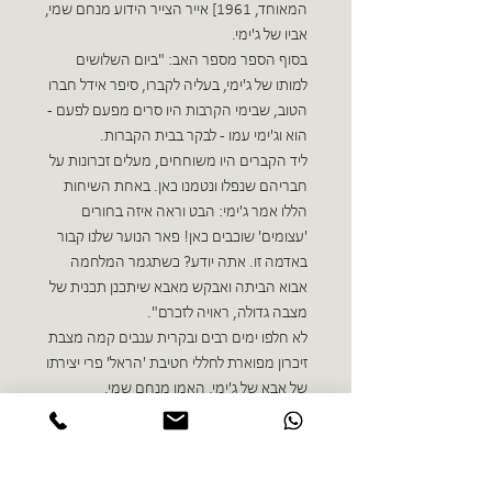
המאוחד, 1961] אייר הצייר הידוע מנחם שמי,
אביו של ג'ימי.
בסוף הספר מספר האב: "ביום השלושים
למותו של ג'ימי, בעליה לקברו, סיפר אידל חברו
הטוב, שבימי הקרבות היו סרים מפעם לפעם -
הוא וג'ימי עמו - לבקר בבית הקברות.
ליד הקברים היו משוחחים, מעלים זכרונות על
חבריהם שנפלו ונטמנו כאן. באחת השיחות
הללו אמר ג'ימי: הבט וראה איזה בחורים
'עצומים' שוכבים כאן! פאר הנוער שלנו קבור
באדמה זו. אתה יודע? כשתגמר המלחמה
אבוא הביתה ואבקש מאבא שיתכנן תכנית של
מצבה גדולה, ראויה לזכרם".
לא חלפו ימים רבים ובקרית ענבים קמה מצבת
זיכרון מפוארת לחללי חטיבת 'הראל' פרי יצירתו
של אבא של ג'ימי, האמן מנחם שמי.
ספרים נוספים בז'אנר