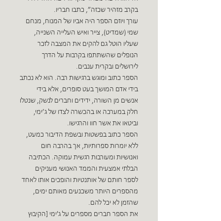
בקרב מזהיר שכזה”, כתבו חבריו.
עורך ויוזם הספר היה אביו של המנוח, מנחם
שמי (שמדיט), צייר ואיש העלייה השנייה,
שעליו הוטל גם להקים את המצבה לזכר
הנופלים שהשתתפו בקרבות על הדרך
לירושלים ובקרית ענבים.
הספר כתוב ומוגש ברגישות רבה. הוא לא נכתב
בידי אדם המושך בעט סופרים, אלא בידי
אנשים מן השורה, ידידים וחברים לנשק, שנטלו
חלק במערכה או בהכשרה לצדו של ג’ימי,
וביטאו את אשר חוו והרגישו.
הספר כתוב בפשטות ובשפת הדיבור כמעט,
ללא יומרות ספרותיות, אך בהרבה חום
ואנושיות ומעורבות רגשית עמוקה. הכתיבה
הבלתי אמצעית והממד האנושי מעניקים
לספר חותם של אותנטיות והופכים אותו לאחד
מהספרים היותר משכנעים מאותם ימים,
שהזמן לא יכל להם.
את הספר חברים מספרים על ג'ימי [הקיבוץ