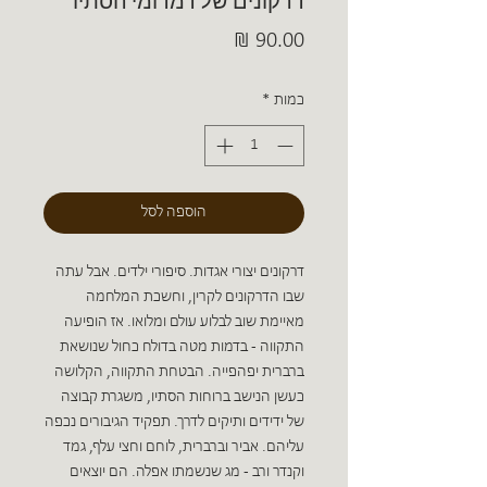
דרקונים של דמדומי הסתיו
מחיר
כמות
*
הוספה לסל
דרקונים יצורי אגדות. סיפורי ילדים. אבל עתה
שבו הדרקונים לקרין, וחשכת המלחמה
מאיימת שוב לבלוע עולם ומלואו. אז הופיעה
התקווה - בדמות מטה בדולח כחול שנושאת
ברברית יפהפייה. הבטחת התקווה, הקלושה
כעשן הנישב ברוחות הסתיו, משגרת קבוצה
של ידידים ותיקים לדרך. תפקיד הגיבורים נכפה
עליהם. אביר וברברית, לוחם וחצי עלף, גמד
וקנדר ורב - מג שנשמתו אפלה. הם יוצאים