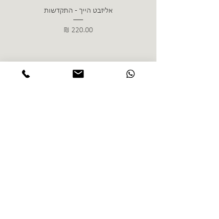
אליזבט הייך - התקדשות
הרב ש. 
מחיר