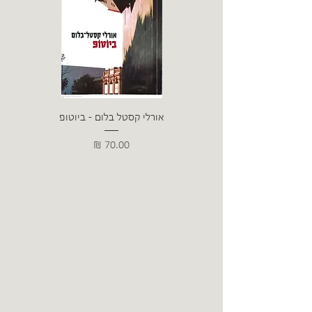
אורלי קסטל בלום - ביוטופ
דייו
מחיר