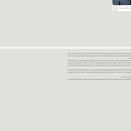
נות ספרים יד שניה ספרים משומשים ספרים חדשים ספרים יד 2 מכירת ספרים יד שניה ספרי יד שניהחיפוש ספרים ספרים ישנים ספרים עתיקים ספרים זולים ספרים במצב חדש ספרים במחירי רצפה
רים במבצע ספרים יד 2 ברמת גן ספרים יד 2 ביבנה יד 2 ספרים ספרי פסיכולוגיה ספריה סוציולוגיה ביוגרפיות ו אוטוביוגרפיות ספרי חינוך ספרי כלכלה ספרי שוק ההון ספרי עיון ספרי פרוזה ספרי
מקרא
ספרי ביטחון] [רומנים] [רומנים רומנטיים] [פרוזה] [ספרות מתורגמת] [ספרות מקור] [ספרים באנגלית] [ספרים
חדשים מהחנות] [ספרים מומלצים] [ספרי בישול] [ספרי עידן חדש] [ספרי עסקים] [ספרי מורשת] [מחזות] [ספרי שירה] [ספרי בריאות] [ספרי תזונה] [ספרי רפואה] [ספרי מתח] [ספרים] [ספרי יד 2[ [יד 2 יד 2[ [מכירת יד 2[ [מכירת יד שנייה]
 [ספרים יד 2[ [ספר] [ספרים יד 2[ [הזמנת ספרים] [יד 2 ספרים] [ספרים בזול] [אתר ספרים] [הזמנת ספרים אונליין] [קניית ספרים אונליין] [ספרי קריאה] [רכישת ספרים אונליין] [חנות ספרים
[ספרים נדירים] [חנות ספרים משומשים] [חיפוש ספרים ישנים] [חנות יד שניה ספרים] [חיפוש ספר] [ספרים]
[חנות ספרים זולים] [ספרים חדשים] [ספרים במחירי רצפה] [ספרים במשלוח חינם] [ספרים במשלוח עד הבית] [ספרים יד 2 ברמת גן] [ספרים יד 2 ביבנה] [יד 2 ספרים] [ספרי פסיכולוגיה] [ספרי סוציולוגיה] [ספרי חינוך] [ספרי כלכלה] [ספרי
 [קניית ספרים]
<a href="https://www.freepik.com/free-photo/group-armed-forces-walking-desert-distance-is