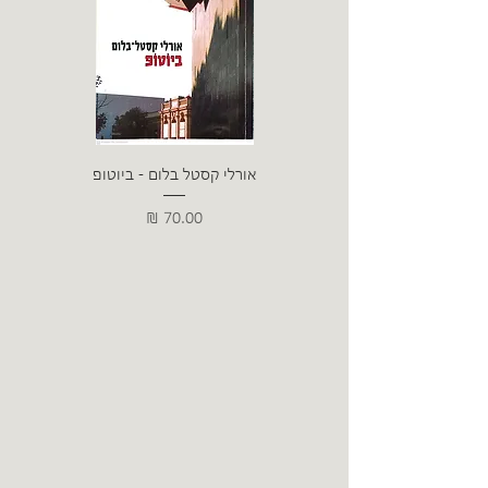
אורלי קסטל בלום - ביוטופ
דייו
מחיר