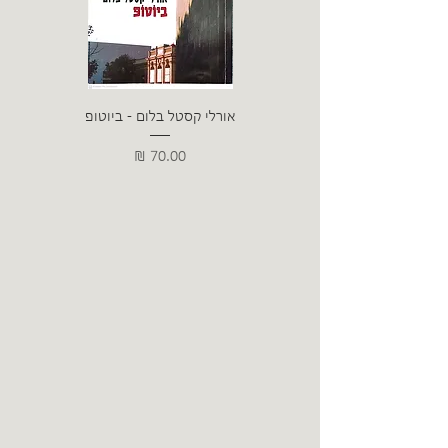
אורלי קסטל בלום - ביוטופ
דייו
מחיר