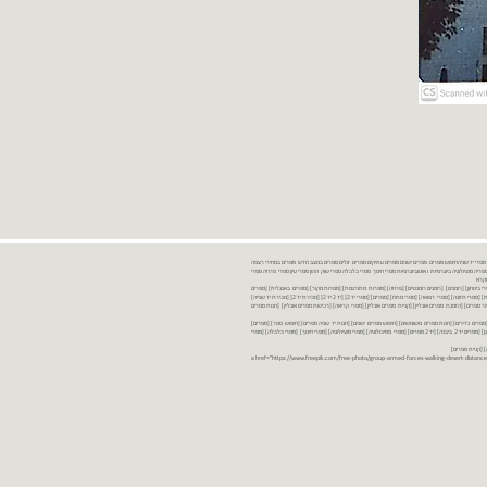
נות ספרים יד שניה ספרים משומשים ספרים חדשים ספרים יד 2 מכירת ספרים יד שניה ספרי יד שניהחיפוש ספרים ספרים ישנים ספרים עתיקים ספרים זולים ספרים במצב חדש ספרים במחירי רצפה
רים במבצע ספרים יד 2 ברמת גן ספרים יד 2 ביבנה יד 2 ספרים ספרי פסיכולוגיה ספריה סוציולוגיה ביוגרפיות ו אוטוביוגרפיות ספרי חינוך ספרי כלכלה ספרי שוק ההון ספרי עיון ספרי פרוזה ספרי
מקרא
ספרי ביטחון] [רומנים] [רומנים רומנטיים] [פרוזה] [ספרות מתורגמת] [ספרות מקור] [ספרים באנגלית] [ספרים
חדשים מהחנות] [ספרים מומלצים] [ספרי בישול] [ספרי עידן חדש] [ספרי עסקים] [ספרי מורשת] [מחזות] [ספרי שירה] [ספרי בריאות] [ספרי תזונה] [ספרי רפואה] [ספרי מתח] [ספרים] [ספרי יד 2[ [יד 2 יד 2[ [מכירת יד 2[ [מכירת יד שנייה]
 [ספרים יד 2[ [ספר] [ספרים יד 2[ [הזמנת ספרים] [יד 2 ספרים] [ספרים בזול] [אתר ספרים] [הזמנת ספרים אונליין] [קניית ספרים אונליין] [ספרי קריאה] [רכישת ספרים אונליין] [חנות ספרים
[ספרים נדירים] [חנות ספרים משומשים] [חיפוש ספרים ישנים] [חנות יד שניה ספרים] [חיפוש ספר] [ספרים]
[חנות ספרים זולים] [ספרים חדשים] [ספרים במחירי רצפה] [ספרים במשלוח חינם] [ספרים במשלוח עד הבית] [ספרים יד 2 ברמת גן] [ספרים יד 2 ביבנה] [יד 2 ספרים] [ספרי פסיכולוגיה] [ספרי סוציולוגיה] [ספרי חינוך] [ספרי כלכלה] [ספרי
 [קניית ספרים]
<a href="https://www.freepik.com/free-photo/group-armed-forces-walking-desert-distance-is