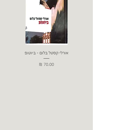
אורלי קסטל בלום - ביוטופ
דייו
מחיר