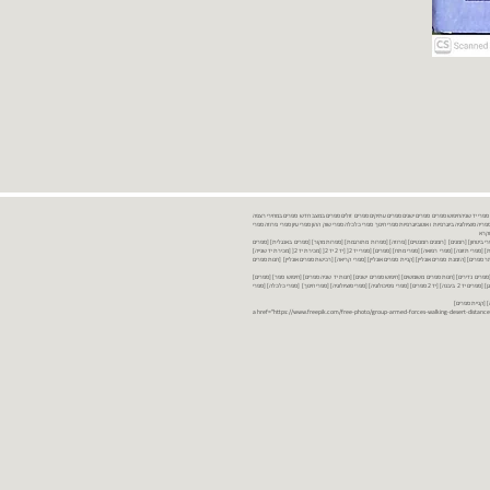
נות ספרים יד שניה ספרים משומשים ספרים חדשים ספרים יד 2 מכירת ספרים יד שניה ספרי יד שניהחיפוש ספרים ספרים ישנים ספרים עתיקים ספרים זולים ספרים במצב חדש ספרים במחירי רצפה
רים במבצע ספרים יד 2 ברמת גן ספרים יד 2 ביבנה יד 2 ספרים ספרי פסיכולוגיה ספריה סוציולוגיה ביוגרפיות ו אוטוביוגרפיות ספרי חינוך ספרי כלכלה ספרי שוק ההון ספרי עיון ספרי פרוזה ספרי
מקרא
ספרי ביטחון] [רומנים] [רומנים רומנטיים] [פרוזה] [ספרות מתורגמת] [ספרות מקור] [ספרים באנגלית] [ספרים
חדשים מהחנות] [ספרים מומלצים] [ספרי בישול] [ספרי עידן חדש] [ספרי עסקים] [ספרי מורשת] [מחזות] [ספרי שירה] [ספרי בריאות] [ספרי תזונה] [ספרי רפואה] [ספרי מתח] [ספרים] [ספרי יד 2[ [יד 2 יד 2[ [מכירת יד 2[ [מכירת יד שנייה]
 [ספרים יד 2[ [ספר] [ספרים יד 2[ [הזמנת ספרים] [יד 2 ספרים] [ספרים בזול] [אתר ספרים] [הזמנת ספרים אונליין] [קניית ספרים אונליין] [ספרי קריאה] [רכישת ספרים אונליין] [חנות ספרים
[ספרים נדירים] [חנות ספרים משומשים] [חיפוש ספרים ישנים] [חנות יד שניה ספרים] [חיפוש ספר] [ספרים]
[חנות ספרים זולים] [ספרים חדשים] [ספרים במחירי רצפה] [ספרים במשלוח חינם] [ספרים במשלוח עד הבית] [ספרים יד 2 ברמת גן] [ספרים יד 2 ביבנה] [יד 2 ספרים] [ספרי פסיכולוגיה] [ספרי סוציולוגיה] [ספרי חינוך] [ספרי כלכלה] [ספרי
 [קניית ספרים]
<a href="https://www.freepik.com/free-photo/group-armed-forces-walking-desert-distance-is