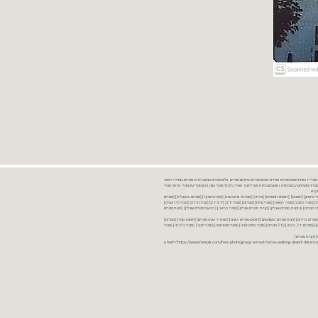
נות ספרים יד שניה ספרים משומשים ספרים חדשים ספרים יד 2 מכירת ספרים יד שניה ספרי יד שניהחיפוש ספרים ספרים ישנים ספרים עתיקים ספרים זולים ספרים במצב חדש ספרים במחירי רצפה
רים במבצע ספרים יד 2 ברמת גן ספרים יד 2 ביבנה יד 2 ספרים ספרי פסיכולוגיה ספריה סוציולוגיה ביוגרפיות ו אוטוביוגרפיות ספרי חינוך ספרי כלכלה ספרי שוק ההון ספרי עיון ספרי פרוזה ספרי
מקרא
ספרי ביטחון] [רומנים] [רומנים רומנטיים] [פרוזה] [ספרות מתורגמת] [ספרות מקור] [ספרים באנגלית] [ספרים
חדשים מהחנות] [ספרים מומלצים] [ספרי בישול] [ספרי עידן חדש] [ספרי עסקים] [ספרי מורשת] [מחזות] [ספרי שירה] [ספרי בריאות] [ספרי תזונה] [ספרי רפואה] [ספרי מתח] [ספרים] [ספרי יד 2[ [יד 2 יד 2[ [מכירת יד 2[ [מכירת יד שנייה]
 [ספרים יד 2[ [ספר] [ספרים יד 2[ [הזמנת ספרים] [יד 2 ספרים] [ספרים בזול] [אתר ספרים] [הזמנת ספרים אונליין] [קניית ספרים אונליין] [ספרי קריאה] [רכישת ספרים אונליין] [חנות ספרים
[ספרים נדירים] [חנות ספרים משומשים] [חיפוש ספרים ישנים] [חנות יד שניה ספרים] [חיפוש ספר] [ספרים]
[חנות ספרים זולים] [ספרים חדשים] [ספרים במחירי רצפה] [ספרים במשלוח חינם] [ספרים במשלוח עד הבית] [ספרים יד 2 ברמת גן] [ספרים יד 2 ביבנה] [יד 2 ספרים] [ספרי פסיכולוגיה] [ספרי סוציולוגיה] [ספרי חינוך] [ספרי כלכלה] [ספרי
 [קניית ספרים]
<a href="https://www.freepik.com/free-photo/group-armed-forces-walking-desert-distance-is