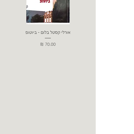
אורלי קסטל בלום - ביוטופ
דייו
מחיר