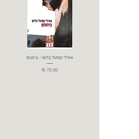
אורלי קסטל בלום - ביוטופ
דייו
מחיר