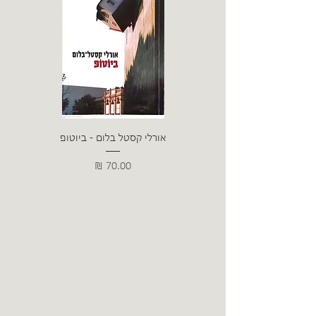
אורלי קסטל בלום - ביוטופ
דייו
מחיר