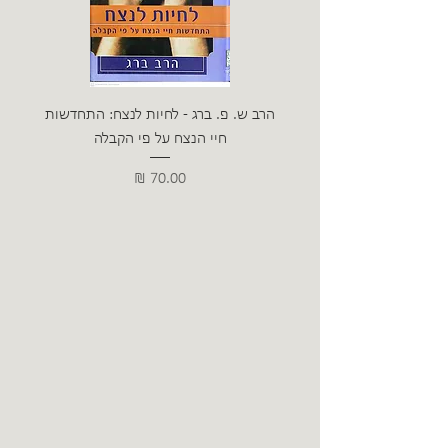
הרב ש. פ. ברג - לחיות לנצח: התחדשות
ניצה 
חיי הנצח על פי הקבלה
מחיר