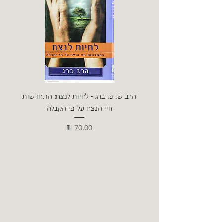
הרב ש. פ. ברג - לחיות לנצח: התחדשות
ניצה 
חיי הנצח על פי הקבלה
מחיר