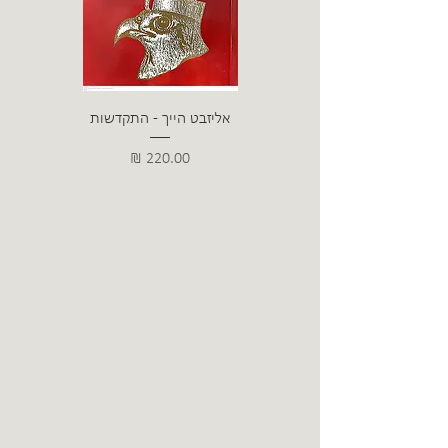
אליזבט הייך - התקדשות
הרב ש. 
מחיר