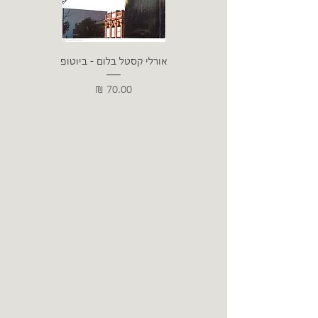
אורלי קסטל בלום - ביוטופ
דייו
מחיר