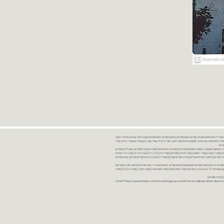
נות ספרים יד שניה ספרים משומשים ספרים חדשים ספרים יד 2 מכירת ספרים יד שניה ספרי יד שניהחיפוש ספרים ספרים ישנים ספרים עתיקים ספרים זולים ספרים במצב חדש ספרים במחירי רצפה
רים במבצע ספרים יד 2 ברמת גן ספרים יד 2 ביבנה יד 2 ספרים ספרי פסיכולוגיה ספריה סוציולוגיה ביוגרפיות ו אוטוביוגרפיות ספרי חינוך ספרי כלכלה ספרי שוק ההון ספרי עיון ספרי פרוזה ספרי
מקרא
ספרי ביטחון] [רומנים] [רומנים רומנטיים] [פרוזה] [ספרות מתורגמת] [ספרות מקור] [ספרים באנגלית] [ספרים
חדשים מהחנות] [ספרים מומלצים] [ספרי בישול] [ספרי עידן חדש] [ספרי עסקים] [ספרי מורשת] [מחזות] [ספרי שירה] [ספרי בריאות] [ספרי תזונה] [ספרי רפואה] [ספרי מתח] [ספרים] [ספרי יד 2[ [יד 2 יד 2[ [מכירת יד 2[ [מכירת יד שנייה]
 [ספרים יד 2[ [ספר] [ספרים יד 2[ [הזמנת ספרים] [יד 2 ספרים] [ספרים בזול] [אתר ספרים] [הזמנת ספרים אונליין] [קניית ספרים אונליין] [ספרי קריאה] [רכישת ספרים אונליין] [חנות ספרים
[ספרים נדירים] [חנות ספרים משומשים] [חיפוש ספרים ישנים] [חנות יד שניה ספרים] [חיפוש ספר] [ספרים]
[חנות ספרים זולים] [ספרים חדשים] [ספרים במחירי רצפה] [ספרים במשלוח חינם] [ספרים במשלוח עד הבית] [ספרים יד 2 ברמת גן] [ספרים יד 2 ביבנה] [יד 2 ספרים] [ספרי פסיכולוגיה] [ספרי סוציולוגיה] [ספרי חינוך] [ספרי כלכלה] [ספרי
 [קניית ספרים]
<a href="https://www.freepik.com/free-photo/group-armed-forces-walking-desert-distance-is