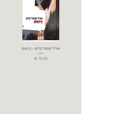
אורלי קסטל בלום - ביוטופ
דייו
מחיר