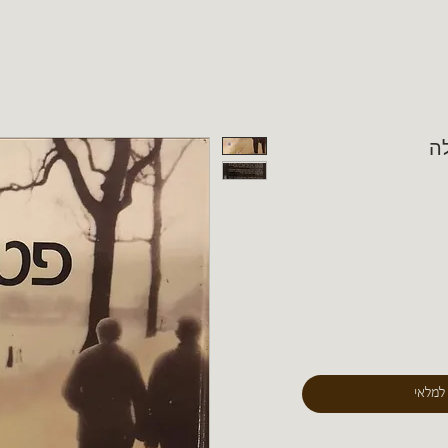
לה
 למלאי