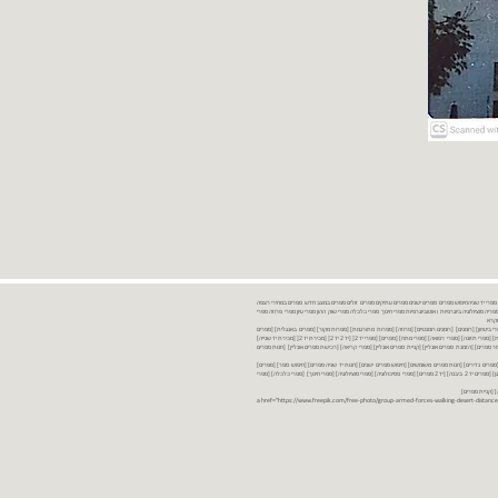
נות ספרים יד שניה ספרים משומשים ספרים חדשים ספרים יד 2 מכירת ספרים יד שניה ספרי יד שניהחיפוש ספרים ספרים ישנים ספרים עתיקים ספרים זולים ספרים במצב חדש ספרים במחירי רצפה
רים במבצע ספרים יד 2 ברמת גן ספרים יד 2 ביבנה יד 2 ספרים ספרי פסיכולוגיה ספריה סוציולוגיה ביוגרפיות ו אוטוביוגרפיות ספרי חינוך ספרי כלכלה ספרי שוק ההון ספרי עיון ספרי פרוזה ספרי
מקרא
ספרי ביטחון] [רומנים] [רומנים רומנטיים] [פרוזה] [ספרות מתורגמת] [ספרות מקור] [ספרים באנגלית] [ספרים
חדשים מהחנות] [ספרים מומלצים] [ספרי בישול] [ספרי עידן חדש] [ספרי עסקים] [ספרי מורשת] [מחזות] [ספרי שירה] [ספרי בריאות] [ספרי תזונה] [ספרי רפואה] [ספרי מתח] [ספרים] [ספרי יד 2[ [יד 2 יד 2[ [מכירת יד 2[ [מכירת יד שנייה]
 [ספרים יד 2[ [ספר] [ספרים יד 2[ [הזמנת ספרים] [יד 2 ספרים] [ספרים בזול] [אתר ספרים] [הזמנת ספרים אונליין] [קניית ספרים אונליין] [ספרי קריאה] [רכישת ספרים אונליין] [חנות ספרים
[ספרים נדירים] [חנות ספרים משומשים] [חיפוש ספרים ישנים] [חנות יד שניה ספרים] [חיפוש ספר] [ספרים]
[חנות ספרים זולים] [ספרים חדשים] [ספרים במחירי רצפה] [ספרים במשלוח חינם] [ספרים במשלוח עד הבית] [ספרים יד 2 ברמת גן] [ספרים יד 2 ביבנה] [יד 2 ספרים] [ספרי פסיכולוגיה] [ספרי סוציולוגיה] [ספרי חינוך] [ספרי כלכלה] [ספרי
 [קניית ספרים]
<a href="https://www.freepik.com/free-photo/group-armed-forces-walking-desert-distance-is