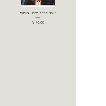
אורלי קסטל בלום - ביוטופ
דייו
מחיר