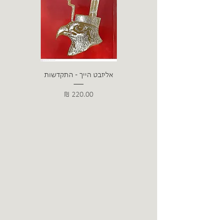
אליזבט הייך - התקדשות
הרב ש. 
מחיר