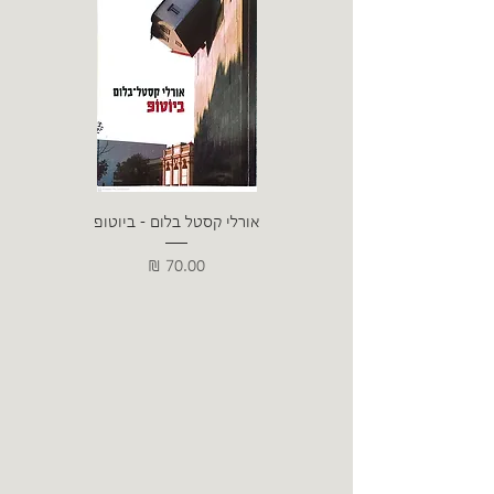
אורלי קסטל בלום - ביוטופ
דייו
מחיר