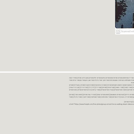
נות ספרים יד שניה ספרים משומשים ספרים חדשים ספרים יד 2 מכירת ספרים יד שניה ספרי יד שניהחיפוש ספרים ספרים ישנים ספרים עתיקים ספרים זולים ספרים במצב חדש ספרים במחירי רצפה
רים במבצע ספרים יד 2 ברמת גן ספרים יד 2 ביבנה יד 2 ספרים ספרי פסיכולוגיה ספריה סוציולוגיה ביוגרפיות ו אוטוביוגרפיות ספרי חינוך ספרי כלכלה ספרי שוק ההון ספרי עיון ספרי פרוזה ספרי
מקרא
ספרי ביטחון] [רומנים] [רומנים רומנטיים] [פרוזה] [ספרות מתורגמת] [ספרות מקור] [ספרים באנגלית] [ספרים
חדשים מהחנות] [ספרים מומלצים] [ספרי בישול] [ספרי עידן חדש] [ספרי עסקים] [ספרי מורשת] [מחזות] [ספרי שירה] [ספרי בריאות] [ספרי תזונה] [ספרי רפואה] [ספרי מתח] [ספרים] [ספרי יד 2[ [יד 2 יד 2[ [מכירת יד 2[ [מכירת יד שנייה]
 [ספרים יד 2[ [ספר] [ספרים יד 2[ [הזמנת ספרים] [יד 2 ספרים] [ספרים בזול] [אתר ספרים] [הזמנת ספרים אונליין] [קניית ספרים אונליין] [ספרי קריאה] [רכישת ספרים אונליין] [חנות ספרים
[ספרים נדירים] [חנות ספרים משומשים] [חיפוש ספרים ישנים] [חנות יד שניה ספרים] [חיפוש ספר] [ספרים]
[חנות ספרים זולים] [ספרים חדשים] [ספרים במחירי רצפה] [ספרים במשלוח חינם] [ספרים במשלוח עד הבית] [ספרים יד 2 ברמת גן] [ספרים יד 2 ביבנה] [יד 2 ספרים] [ספרי פסיכולוגיה] [ספרי סוציולוגיה] [ספרי חינוך] [ספרי כלכלה] [ספרי
 [קניית ספרים]
<a href="https://www.freepik.com/free-photo/group-armed-forces-walking-desert-distance-is