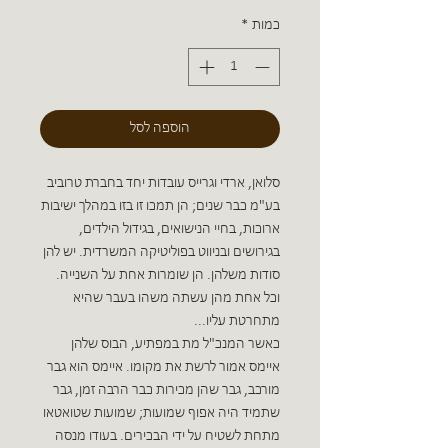
כמות
*
הוספה לסל
סלואן, ארדי וגרייס עובדות יחד בחברת טרוביב
בע"מ כבר שנים; הן תמכו זו בזו במהלך ישיבות
ארוכות, בחיי הנישואים, בגידול הילדים,
בגירושים ובניווט בפוליטיקה המשרדית. יש להן
סודות משלהן. הן שומרות אחת על השנייה.
וכל אחת מהן עשתה משהו בעבר שהיא
מתחרטת עליו...
כאשר המנכ"ל מת במפתיע, הבוס שלהן
איימס אמור לרשת את מקומו. איימס הוא גבר
מורכב, גבר שהן מכירות כבר הרבה זמן, גבר
שתמיד היה אפוף שמועות; שמועות שטואטאו
מתחת לשטיח על ידי הבכירים. בעודו מנסה