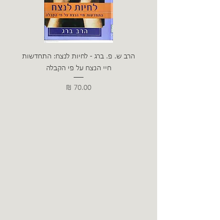
הרב ש. פ. ברג - לחיות לנצח: התחדשות
ניצה 
חיי הנצח על פי הקבלה
מחיר