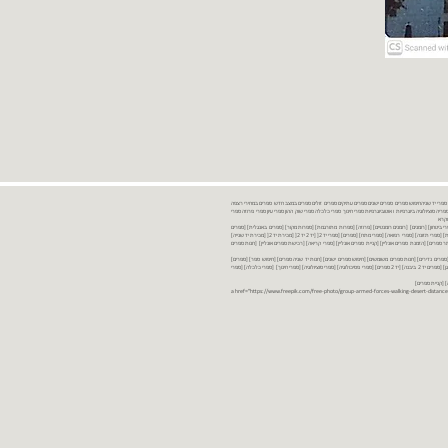
נות ספרים יד שניה ספרים משומשים ספרים חדשים ספרים יד 2 מכירת ספרים יד שניה ספרי יד שניהחיפוש ספרים ספרים ישנים ספרים עתיקים ספרים זולים ספרים במצב חדש ספרים במחירי רצפה
רים במבצע ספרים יד 2 ברמת גן ספרים יד 2 ביבנה יד 2 ספרים ספרי פסיכולוגיה ספריה סוציולוגיה ביוגרפיות ו אוטוביוגרפיות ספרי חינוך ספרי כלכלה ספרי שוק ההון ספרי עיון ספרי פרוזה ספרי
מקרא
ספרי ביטחון] [רומנים] [רומנים רומנטיים] [פרוזה] [ספרות מתורגמת] [ספרות מקור] [ספרים באנגלית] [ספרים
חדשים מהחנות] [ספרים מומלצים] [ספרי בישול] [ספרי עידן חדש] [ספרי עסקים] [ספרי מורשת] [מחזות] [ספרי שירה] [ספרי בריאות] [ספרי תזונה] [ספרי רפואה] [ספרי מתח] [ספרים] [ספרי יד 2[ [יד 2 יד 2[ [מכירת יד 2[ [מכירת יד שנייה]
 [ספרים יד 2[ [ספר] [ספרים יד 2[ [הזמנת ספרים] [יד 2 ספרים] [ספרים בזול] [אתר ספרים] [הזמנת ספרים אונליין] [קניית ספרים אונליין] [ספרי קריאה] [רכישת ספרים אונליין] [חנות ספרים
[ספרים נדירים] [חנות ספרים משומשים] [חיפוש ספרים ישנים] [חנות יד שניה ספרים] [חיפוש ספר] [ספרים]
[חנות ספרים זולים] [ספרים חדשים] [ספרים במחירי רצפה] [ספרים במשלוח חינם] [ספרים במשלוח עד הבית] [ספרים יד 2 ברמת גן] [ספרים יד 2 ביבנה] [יד 2 ספרים] [ספרי פסיכולוגיה] [ספרי סוציולוגיה] [ספרי חינוך] [ספרי כלכלה] [ספרי
 [קניית ספרים]
<a href="https://www.freepik.com/free-photo/group-armed-forces-walking-desert-distance-is