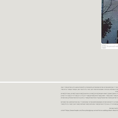
נות ספרים יד שניה ספרים משומשים ספרים חדשים ספרים יד 2 מכירת ספרים יד שניה ספרי יד שניהחיפוש ספרים ספרים ישנים ספרים עתיקים ספרים זולים ספרים במצב חדש ספרים במחירי רצפה
רים במבצע ספרים יד 2 ברמת גן ספרים יד 2 ביבנה יד 2 ספרים ספרי פסיכולוגיה ספריה סוציולוגיה ביוגרפיות ו אוטוביוגרפיות ספרי חינוך ספרי כלכלה ספרי שוק ההון ספרי עיון ספרי פרוזה ספרי
מקרא
ספרי ביטחון] [רומנים] [רומנים רומנטיים] [פרוזה] [ספרות מתורגמת] [ספרות מקור] [ספרים באנגלית] [ספרים
חדשים מהחנות] [ספרים מומלצים] [ספרי בישול] [ספרי עידן חדש] [ספרי עסקים] [ספרי מורשת] [מחזות] [ספרי שירה] [ספרי בריאות] [ספרי תזונה] [ספרי רפואה] [ספרי מתח] [ספרים] [ספרי יד 2[ [יד 2 יד 2[ [מכירת יד 2[ [מכירת יד שנייה]
 [ספרים יד 2[ [ספר] [ספרים יד 2[ [הזמנת ספרים] [יד 2 ספרים] [ספרים בזול] [אתר ספרים] [הזמנת ספרים אונליין] [קניית ספרים אונליין] [ספרי קריאה] [רכישת ספרים אונליין] [חנות ספרים
[ספרים נדירים] [חנות ספרים משומשים] [חיפוש ספרים ישנים] [חנות יד שניה ספרים] [חיפוש ספר] [ספרים]
[חנות ספרים זולים] [ספרים חדשים] [ספרים במחירי רצפה] [ספרים במשלוח חינם] [ספרים במשלוח עד הבית] [ספרים יד 2 ברמת גן] [ספרים יד 2 ביבנה] [יד 2 ספרים] [ספרי פסיכולוגיה] [ספרי סוציולוגיה] [ספרי חינוך] [ספרי כלכלה] [ספרי
 [קניית ספרים]
<a href="https://www.freepik.com/free-photo/group-armed-forces-walking-desert-distance-is