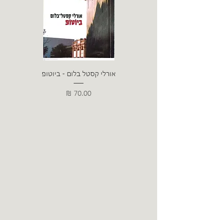
אורלי קסטל בלום - ביוטופ
דייו
מחיר