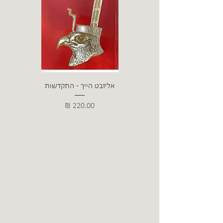
אליזבט הייך - התקדשות
הרב ש. 
מחיר