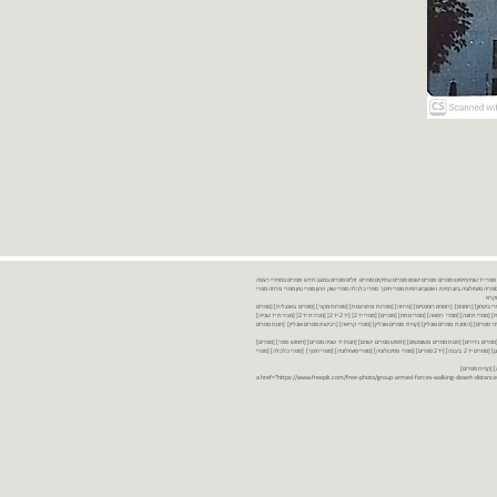
נות ספרים יד שניה ספרים משומשים ספרים חדשים ספרים יד 2 מכירת ספרים יד שניה ספרי יד שניהחיפוש ספרים ספרים ישנים ספרים עתיקים ספרים זולים ספרים במצב חדש ספרים במחירי רצפה
רים במבצע ספרים יד 2 ברמת גן ספרים יד 2 ביבנה יד 2 ספרים ספרי פסיכולוגיה ספריה סוציולוגיה ביוגרפיות ו אוטוביוגרפיות ספרי חינוך ספרי כלכלה ספרי שוק ההון ספרי עיון ספרי פרוזה ספרי
מקרא
ספרי ביטחון] [רומנים] [רומנים רומנטיים] [פרוזה] [ספרות מתורגמת] [ספרות מקור] [ספרים באנגלית] [ספרים
חדשים מהחנות] [ספרים מומלצים] [ספרי בישול] [ספרי עידן חדש] [ספרי עסקים] [ספרי מורשת] [מחזות] [ספרי שירה] [ספרי בריאות] [ספרי תזונה] [ספרי רפואה] [ספרי מתח] [ספרים] [ספרי יד 2[ [יד 2 יד 2[ [מכירת יד 2[ [מכירת יד שנייה]
 [ספרים יד 2[ [ספר] [ספרים יד 2[ [הזמנת ספרים] [יד 2 ספרים] [ספרים בזול] [אתר ספרים] [הזמנת ספרים אונליין] [קניית ספרים אונליין] [ספרי קריאה] [רכישת ספרים אונליין] [חנות ספרים
[ספרים נדירים] [חנות ספרים משומשים] [חיפוש ספרים ישנים] [חנות יד שניה ספרים] [חיפוש ספר] [ספרים]
[חנות ספרים זולים] [ספרים חדשים] [ספרים במחירי רצפה] [ספרים במשלוח חינם] [ספרים במשלוח עד הבית] [ספרים יד 2 ברמת גן] [ספרים יד 2 ביבנה] [יד 2 ספרים] [ספרי פסיכולוגיה] [ספרי סוציולוגיה] [ספרי חינוך] [ספרי כלכלה] [ספרי
 [קניית ספרים]
<a href="https://www.freepik.com/free-photo/group-armed-forces-walking-desert-distance-is